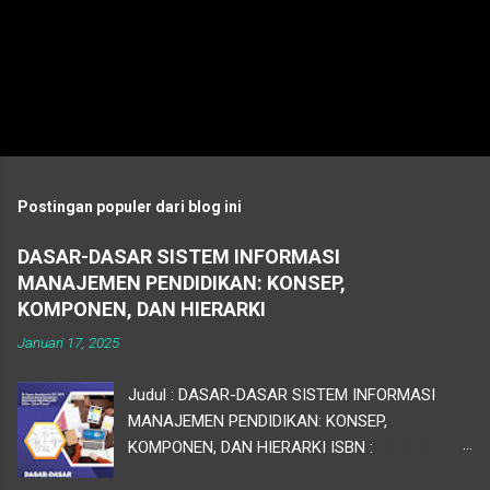
P
o
s
t
Postingan populer dari blog ini
i
n
DASAR-DASAR SISTEM INFORMASI
g
MANAJEMEN PENDIDIKAN: KONSEP,
K
o
KOMPONEN, DAN HIERARKI
m
Januari 17, 2025
e
n
t
Judul : DASAR-DASAR SISTEM INFORMASI
a
MANAJEMEN PENDIDIKAN: KONSEP,
r
KOMPONEN, DAN HIERARKI ISBN :
Kepengarangan : Dr. Agoes Hendriyanto, S.P.,