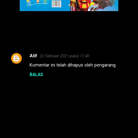
Alif
22 Februari 2021 pukul 17.40
K
Komentar ini telah dihapus oleh pengarang.
o
BALAS
m
e
n
t
a
r