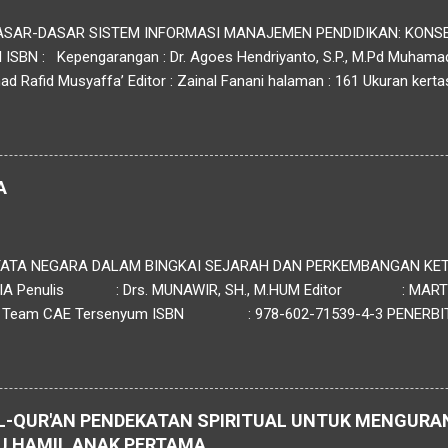
 DASAR-DASAR SISTEM INFORMASI MANAJEMEN PENDIDIKAN: KONS
 ISBN : Kepengarangan : Dr. Agoes Hendriyanto, S.P., M.Pd Muham
Rafid Musyaffa’ Editor : Zainal Fanani halaman : 161 Ukuran kertas
: CV. Nata Karya Sinopsis : Materi buku tentang Sistem Informasi M
an) menguraikan pentingnya peran data dan informasi dalam meningka
aan pendidikan. Data, sebagai elemen mentah, harus diolah menjadi 
dukung pengambilan keputusan. Proses ini melibatkan siklus informa
A
an data, pengolahan,...
ATA NEGARA DALAM BINGKAI SEJARAH DAN PERKEMBANGAN KE
IA Penulis : Drs. MUNAWIR, SH., M.HUM Editor : MARTHA 
 CAE Tersenyum ISBN : 978-602-71539-4-3 PENERBIT C
uka 139 Ponorogo Email : sofyan.hadinata87@yahoo.com
L-QUR'AN PENDEKATAN SPIRITUAL UNTUK MENGURA
U HAMIL ANAK PERTAMA