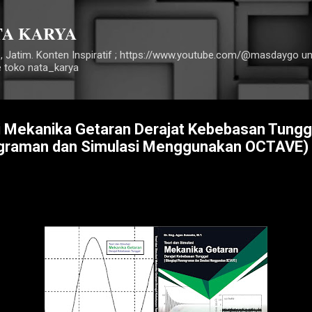
Langsung ke konten utama
TA KARYA
, Jatim. Konten Inspiratif ; https://www.youtube.com/@masdaygo 
e toko nata_karya
i Mekanika Getaran Derajat Kebebasan Tungga
ograman dan Simulasi Menggunakan OCTAVE)