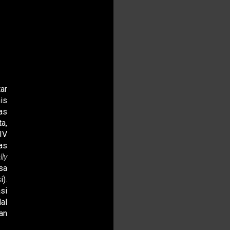
ve
ar
is
as
a,
IV
as
lly
sa
).
si
al
an