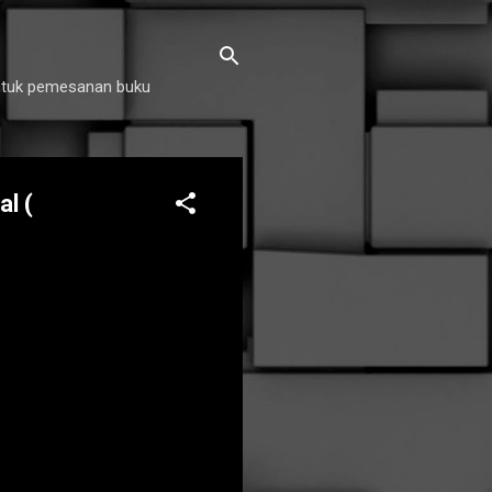
untuk pemesanan buku
l (