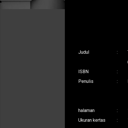
Judul
:
ISBN
:
Penulis
:
halaman
:
Ukuran kertas
: