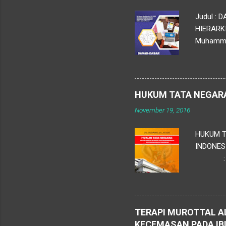
Judul :
HIERARKI
Muhammad 
Penerbit 
Pendidik
pengelol
untuk men
HUKUM TATA NEGAR
pengumpul
November 19, 2016
HUKUM T
INDONES
: Team
Jl. Pram
TERAPI MUROTTAL A
KECEMASAN PADA IB