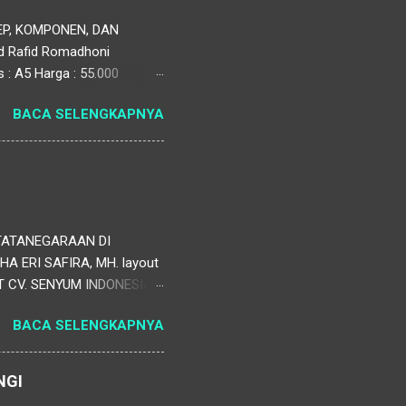
EP, KOMPONEN, DAN
ad Rafid Romadhoni
 : A5 Harga : 55.000
anajemen Pendidikan (SIM
BACA SELENGKAPNYA
tkan efektivitas
informasi yang bermanfaat
si yang dinamis, mulai dari
TATANEGARAAN DI
ERI SAFIRA, MH. layout
V. SENYUM INDONESIA
BACA SELENGKAPNYA
NGI