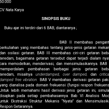
50.000
CV. Nata Karya
SINOPSIS BUKU
Buku ajar ini terdiri-dari 6 BAB, diantaranya ;
BAB I menyajikan cara mengoperasikan
open-software
Octa
untuk menyimulasikan getaran.
BAB II membahas pengant
perkuliahan yang membahas tentang jenis-jenis getaran mekan
dan osilasi getaran. BAB III membahas ciri-ciri getaran beb
teredam, bagaimana getaran tersebut dapat terjadi dialam nyat
cara memodelkan, menderivasi, dan mensimulasikannya. BAB 
memperdalam pembahasan berbagai jenis getaran beb
teredam, misalnya
underdamped, over damped,
dan
critica
damped free vibration.
BAB V membahas derivasi getaran pak
yang dianalisa pada domain frekuensi (fungsi respon frekuensi
Untuk lebih memahami hasil derivasi jenis getaran ini, simula
disajikan pada setiap pembahasannya. Bab VI Analisis Mod
untuk Ekstraksi Struktur Mekanis “Nyata” dan Mensimulasik
Respon Getarannya.