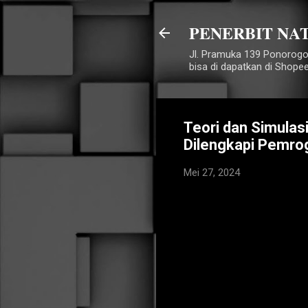
PENERBIT NA
Jl. Pramuka 139 Ponorogo
bisa di dapatkan di Shope
Teori dan Simulas
Dilengkapi Pemr
Mei 27, 2024