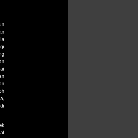
un
an
la
gi
ng
an
ai
an
an
oh
a,
di
ek
al