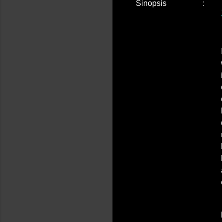
Sinopsis
: