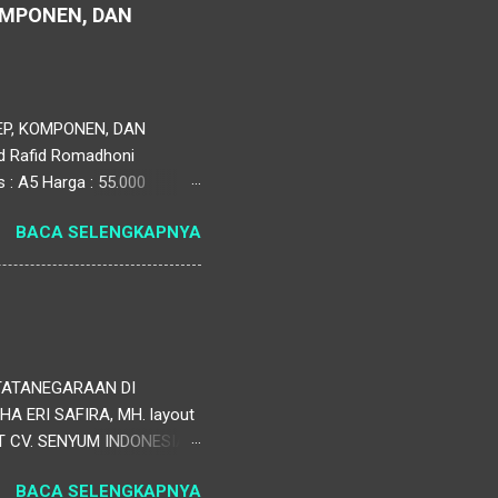
OMPONEN, DAN
EP, KOMPONEN, DAN
ad Rafid Romadhoni
 : A5 Harga : 55.000
anajemen Pendidikan (SIM
BACA SELENGKAPNYA
tkan efektivitas
informasi yang bermanfaat
si yang dinamis, mulai dari
TATANEGARAAN DI
ERI SAFIRA, MH. layout
V. SENYUM INDONESIA
BACA SELENGKAPNYA