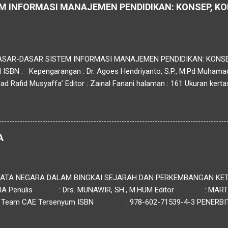
M INFORMASI MANAJEMEN PENDIDIKAN: KONSEP, K
 DASAR-DASAR SISTEM INFORMASI MANAJEMEN PENDIDIKAN: KONS
 ISBN : Kepengarangan : Dr. Agoes Hendriyanto, S.P., M.Pd Muham
Rafid Musyaffa’ Editor : Zainal Fanani halaman : 161 Ukuran kertas
: CV. Nata Karya Sinopsis : Materi buku tentang Sistem Informasi M
an) menguraikan pentingnya peran data dan informasi dalam meningka
aan pendidikan. Data, sebagai elemen mentah, harus diolah menjadi 
dukung pengambilan keputusan. Proses ini melibatkan siklus informa
A
an data, pengolahan,...
ATA NEGARA DALAM BINGKAI SEJARAH DAN PERKEMBANGAN KE
IA Penulis : Drs. MUNAWIR, SH., M.HUM Editor : MARTHA 
 CAE Tersenyum ISBN : 978-602-71539-4-3 PENERBIT C
uka 139 Ponorogo Email : sofyan.hadinata87@yahoo.com