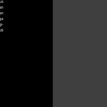
us
an
an
uga
i-
di