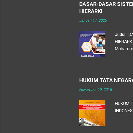
DASAR-DASAR SISTE
HIERARKI
Januari 17, 2025
Judul :
HIERARKI
Muhammad 
Penerbit 
Pendidik
pengelol
untuk men
HUKUM TATA NEGAR
pengumpul
November 19, 2016
HUKUM T
INDONES
: Team
Jl. Pram