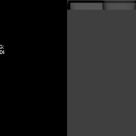
G:
DI