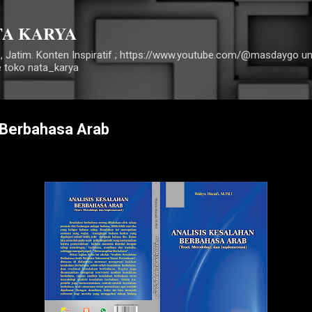
Langsung ke konten utama
TA KARYA
, Jatim. Konten Inspiratif ; https://www.youtube.com/@masdaygo 
e toko nata_karya
 Berbahasa Arab