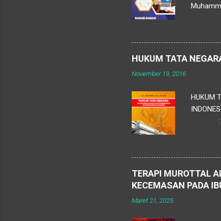
Muhammad 
Penerbit 
Pendidik
pengelol
untuk men
HUKUM TATA NEGAR
pengumpul
November 19, 2016
HUKUM T
INDONES
: Team
Jl. Pram
TERAPI MUROTTAL A
KECEMASAN PADA IB
Maret 21, 2025