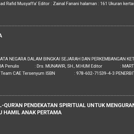
Rafid Musyaffa’ Editor : Zainal Fanani halaman : 161 Ukuran kertas
: CV. Nata Karya Sinopsis : Materi buku tentang Sistem Informasi M
an) menguraikan pentingnya peran data dan informasi dalam meningka
aan pendidikan. Data, sebagai elemen mentah, harus diolah menjadi 
dukung pengambilan keputusan. Proses ini melibatkan siklus informa
A
an data, pengolahan,...
ATA NEGARA DALAM BINGKAI SEJARAH DAN PERKEMBANGAN KE
IA Penulis : Drs. MUNAWIR, SH., M.HUM Editor : MARTHA 
 CAE Tersenyum ISBN : 978-602-71539-4-3 PENERBIT C
uka 139 Ponorogo Email : sofyan.hadinata87@yahoo.com
L-QUR'AN PENDEKATAN SPIRITUAL UNTUK MENGURA
U HAMIL ANAK PERTAMA