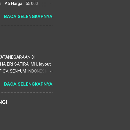
 : A5 Harga : 55.000
anajemen Pendidikan (SIM
BACA SELENGKAPNYA
tkan efektivitas
informasi yang bermanfaat
si yang dinamis, mulai dari
TATANEGARAAN DI
ERI SAFIRA, MH. layout
V. SENYUM INDONESIA
BACA SELENGKAPNYA
NGI