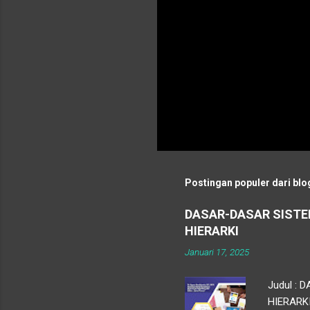
Postingan populer dari blog
DASAR-DASAR SISTE
HIERARKI
Januari 17, 2025
Judul :
HIERARKI