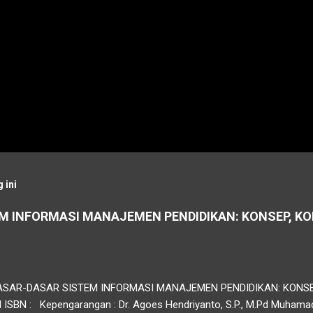
 ini
M INFORMASI MANAJEMEN PENDIDIKAN: KONSEP, K
 DASAR-DASAR SISTEM INFORMASI MANAJEMEN PENDIDIKAN: KONS
 ISBN : Kepengarangan : Dr. Agoes Hendriyanto, S.P., M.Pd Muham