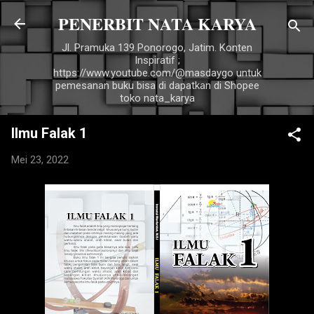
PENERBIT NATA KARYA
Langsung ke konten utama
Jl. Pramuka 139 Ponorogo, Jatim. Konten
Inspiratif ;
https://www.youtube.com/@masdaygo untuk
pemesanan buku bisa di dapatkan di Shopee
toko nata_karya
Ilmu Falak 1
Mei 23, 2022