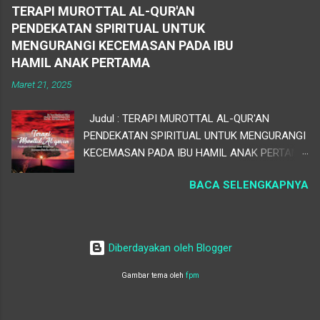
71539-4-3 PENERBIT CV. SENYUM INDONESIA
pengumpulan data, pengolahan,...
TERAPI MUROTTAL AL-QUR'AN
Jl. Pramuka 139 Ponorogo Email :
PENDEKATAN SPIRITUAL UNTUK
sofyan.hadinata87@yahoo.com
MENGURANGI KECEMASAN PADA IBU
HAMIL ANAK PERTAMA
Maret 21, 2025
Judul : TERAPI MUROTTAL AL-QUR'AN
PENDEKATAN SPIRITUAL UNTUK MENGURANGI
KECEMASAN PADA IBU HAMIL ANAK PERTAMA
ISBN : Kepengarangan : Dr Yessi Handriyani
BACA SELENGKAPNYA
M.Kes Prof. Dr. Tasman Hamami, M.A Prof. Dr.
Akif Khilmiyah, M.Ag Editor : Tamrin Fathoni,
M.Pd.I halaman : 138 Ukuran kertas : A5 Harga :
45.000 Penerbit : CV. Nata Karya Sinopsis :
Diberdayakan oleh Blogger
"Terapi Murottal Al-Qur'an: Pendekatan Spiritual
untuk Mengurangi Kecemasan pada Ibu Hamil
Gambar tema oleh
fpm
Anak Pertama" adalah buku yang menawarkan
solusi spiritual untuk mengatasi kecemasan ibu