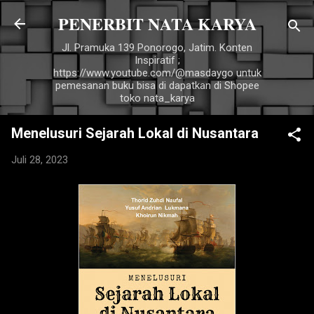
PENERBIT NATA KARYA
Langsung ke konten utama
Jl. Pramuka 139 Ponorogo, Jatim. Konten
Inspiratif ;
https://www.youtube.com/@masdaygo untuk
pemesanan buku bisa di dapatkan di Shopee
toko nata_karya
Menelusuri Sejarah Lokal di Nusantara
Juli 28, 2023