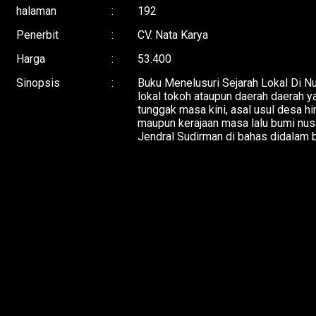
halaman
:
192
Penerbit
:
CV. Nata Karya
Harga
:
53.400
Sinopsis
:
Buku
Menelusuri Sejarah Lokal Di N
lokal tokoh ataupun daerah daerah y
tunggak masa kini, asal usul desa h
maupun kerajaan masa lalu bumi nusa
Jendral Sudirman di bahas didalam b
K
o
m
e
n
t